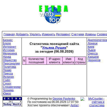
Главная
Добавить
Удалить
Изменить
Регламент
Счетчики
Домены
Серве
Бизнес
Днепропетров
Блоги
Донецк
Статистика посещений сайта
Интернет
Киев
"
Ульяна Лущик
"
История
Львов
за сегодня (06.08.2026)
Медицина
Одесса
Наука
Харьков
Количество
IP-адрес
Имя
Код
Общество
Чернигов
N
посещений
клиента
клиента
страны
Персоналии
Политика
Право
Пресса
Религия
Софт
Спорт
Справочники
Техника
Юмор
© Programming by
George Pavlenko
По состоянию на 06.08.2026 17:07:50
Хостинг проекта обеспечивает
Арбат