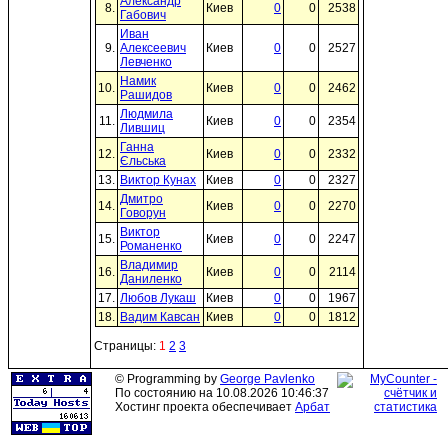
Александр
8.
Киев
0
0
2538
Габович
Иван
9.
Алексеевич
Киев
0
0
2527
Левченко
Намик
10.
Киев
0
0
2462
Рашидов
Людмила
11.
Киев
0
0
2354
Лившиц
Ганна
12.
Киев
0
0
2332
Єльська
13.
Виктор Кунах
Киев
0
0
2327
Дмитро
14.
Киев
0
0
2270
Говорун
Виктор
15.
Киев
0
0
2247
Романенко
Владимир
16.
Киев
0
0
2114
Даниленко
17.
Любов Лукаш
Киев
0
0
1967
18.
Вадим Кавсан
Киев
0
0
1812
Страницы:
1
2
3
© Programming by
George Pavlenko
По состоянию на 10.08.2026 10:46:37
Хостинг проекта обеспечивает
Арбат