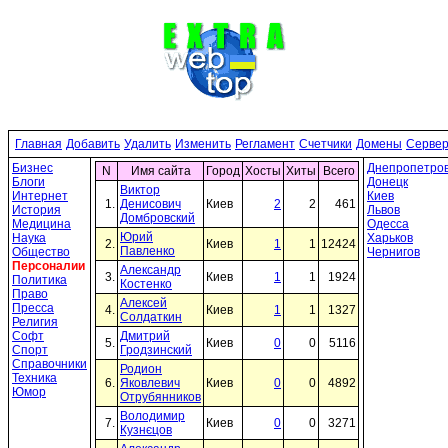
Главная
Добавить
Удалить
Изменить
Регламент
Счетчики
Домены
Серве
Бизнес
Днепропетров
N
Имя сайта
Город
Хосты
Хиты
Всего
Блоги
Донецк
Виктор
Интернет
Киев
1.
Денисович
Киев
2
2
461
История
Львов
Домбровский
Медицина
Одесса
Юрий
Наука
Харьков
2.
Киев
1
1
12424
Павленко
Общество
Чернигов
Персоналии
Александр
3.
Киев
1
1
1924
Политика
Костенко
Право
Алексей
Пресса
4.
Киев
1
1
1327
Солдаткин
Религия
Софт
Дмитрий
5.
Киев
0
0
5116
Спорт
Гродзинский
Справочники
Родион
Техника
6.
Яковлевич
Киев
0
0
4892
Юмор
Отрубянников
Володимир
7.
Киев
0
0
3271
Кузнєцов