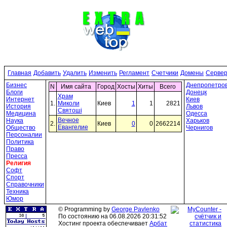
Главная
Добавить
Удалить
Изменить
Регламент
Счетчики
Домены
Серве
Бизнес
Днепропетров
N
Имя сайта
Город
Хосты
Хиты
Всего
Блоги
Донецк
Храм
Интернет
Киев
1.
Миколи
Киев
1
1
2821
История
Львов
Святоші
Медицина
Одесса
Вечное
Наука
Харьков
2.
Киев
0
0
2662214
Евангелие
Общество
Чернигов
Персоналии
Политика
Право
Пресса
Религия
Софт
Спорт
Справочники
Техника
Юмор
© Programming by
George Pavlenko
По состоянию на 06.08.2026 20:31:52
Хостинг проекта обеспечивает
Арбат