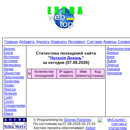
Главная
Добавить
Удалить
Изменить
Регламент
Счетчики
Домены
Серве
Бизнес
Днепропетров
Блоги
Донецк
Статистика посещений сайта
Интернет
Киев
"
Наталія Дикань
"
История
Львов
за сегодня (07.08.2026)
Медицина
Одесса
Наука
Харьков
Количество
IP-адрес
Имя
Код
Общество
Чернигов
N
посещений
клиента
клиента
страны
Персоналии
Политика
Право
Пресса
Религия
Софт
Спорт
Справочники
Техника
Юмор
© Programming by
George Pavlenko
По состоянию на 07.08.2026 05:15:33
Хостинг проекта обеспечивает
Арбат