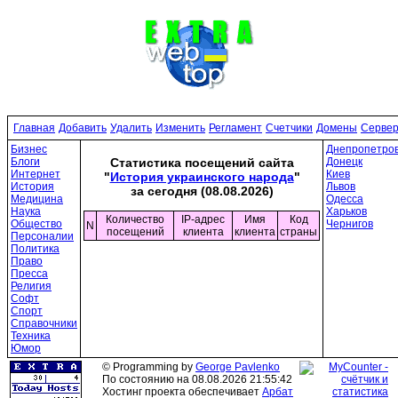
Главная
Добавить
Удалить
Изменить
Регламент
Счетчики
Домены
Серве
Бизнес
Днепропетров
Блоги
Донецк
Статистика посещений сайта
Интернет
Киев
"
История украинского народа
"
История
Львов
за сегодня (08.08.2026)
Медицина
Одесса
Наука
Харьков
Количество
IP-адрес
Имя
Код
Общество
Чернигов
N
посещений
клиента
клиента
страны
Персоналии
Политика
Право
Пресса
Религия
Софт
Спорт
Справочники
Техника
Юмор
© Programming by
George Pavlenko
По состоянию на 08.08.2026 21:55:42
Хостинг проекта обеспечивает
Арбат