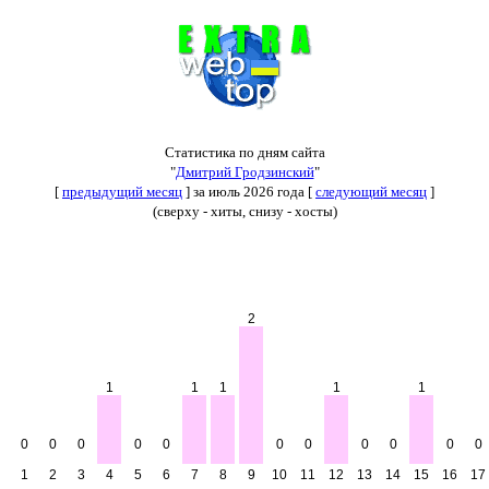
Статистика по дням сайта
"
Дмитрий Гродзинский
"
[
предыдущий месяц
] за июль 2026 года [
следующий месяц
]
(сверху - хиты, снизу - хосты)
2
1
1
1
1
1
0
0
0
0
0
0
0
0
0
0
0
1
2
3
4
5
6
7
8
9
10
11
12
13
14
15
16
17