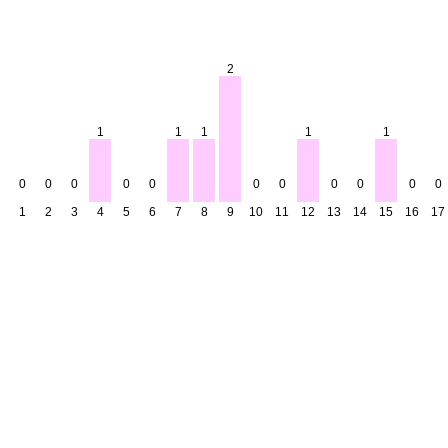
2
1
1
1
1
1
0
0
0
0
0
0
0
0
0
0
0
1
2
3
4
5
6
7
8
9
10
11
12
13
14
15
16
17