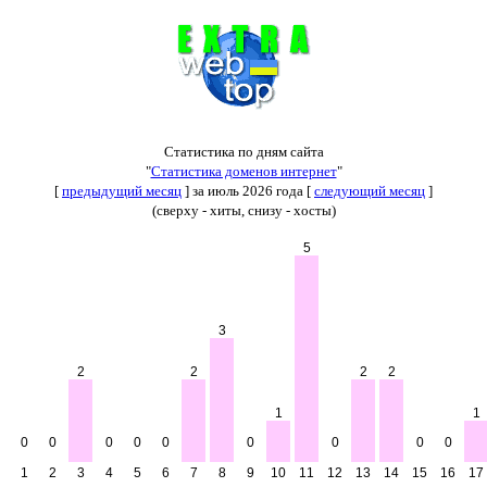
Статистика по дням сайта
"
Статистика доменов интернет
"
[
предыдущий месяц
] за июль 2026 года [
следующий месяц
]
(сверху - хиты, снизу - хосты)
5
3
2
2
2
2
1
1
0
0
0
0
0
0
0
0
0
1
2
3
4
5
6
7
8
9
10
11
12
13
14
15
16
17