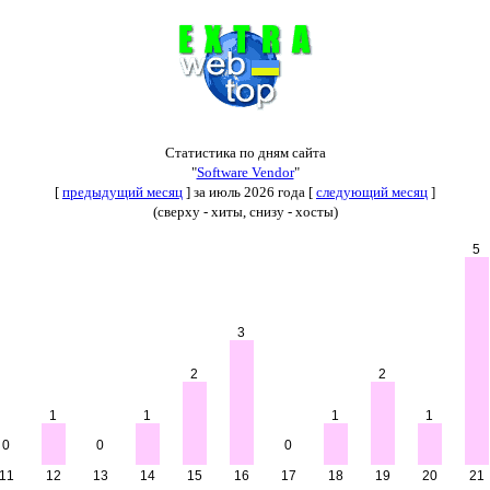
Статистика по дням сайта
"
Software Vendor
"
[
предыдущий месяц
] за июль 2026 года [
следующий месяц
]
(сверху - хиты, снизу - хосты)
5
3
2
2
1
1
1
1
0
0
0
11
12
13
14
15
16
17
18
19
20
21