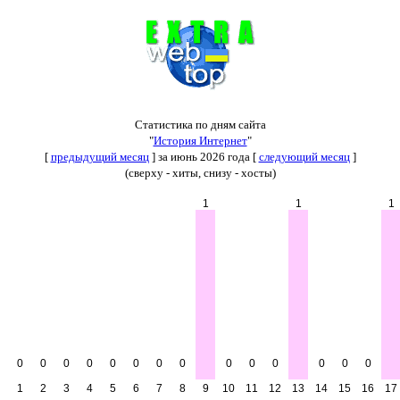
Статистика по дням сайта
"
История Интернет
"
[
предыдущий месяц
] за июнь 2026 года [
следующий месяц
]
(сверху - хиты, снизу - хосты)
1
1
1
0
0
0
0
0
0
0
0
0
0
0
0
0
0
1
2
3
4
5
6
7
8
9
10
11
12
13
14
15
16
17