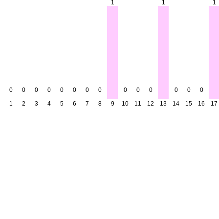
1
1
1
0
0
0
0
0
0
0
0
0
0
0
0
0
0
1
2
3
4
5
6
7
8
9
10
11
12
13
14
15
16
17