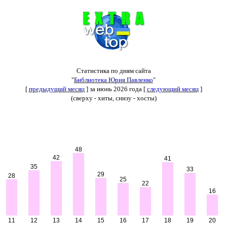
Статистика по дням сайта
"
Библиотека Юрия Павленко
"
[
предыдущий месяц
] за июнь 2026 года [
следующий месяц
]
(сверху - хиты, снизу - хосты)
48
42
41
35
33
29
28
25
22
16
11
12
13
14
15
16
17
18
19
20