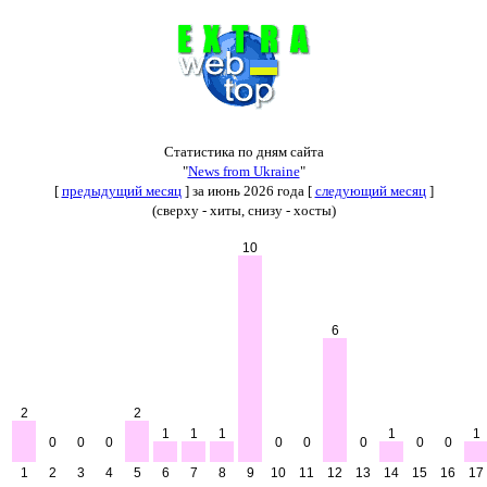
Статистика по дням сайта
"
News from Ukraine
"
[
предыдущий месяц
] за июнь 2026 года [
следующий месяц
]
(сверху - хиты, снизу - хосты)
10
6
2
2
1
1
1
1
1
0
0
0
0
0
0
0
0
1
2
3
4
5
6
7
8
9
10
11
12
13
14
15
16
17