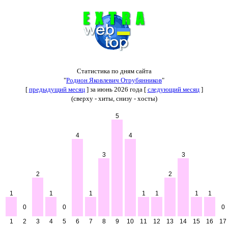
Статистика по дням сайта
"
Родион Яковлевич Отрубянников
"
[
предыдущий месяц
] за июнь 2026 года [
следующий месяц
]
(сверху - хиты, снизу - хосты)
5
4
4
3
3
2
2
1
1
1
1
1
1
1
0
0
0
1
2
3
4
5
6
7
8
9
10
11
12
13
14
15
16
17