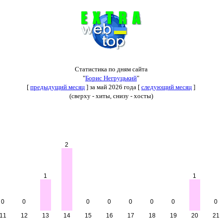
Статистика по дням сайта
"
Борис Негруцький
"
[
предыдущий месяц
] за май 2026 года [
следующий месяц
]
(сверху - хиты, снизу - хосты)
2
1
1
0
0
0
0
0
0
0
0
11
12
13
14
15
16
17
18
19
20
21