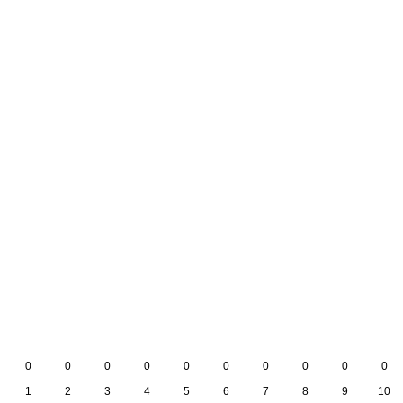
0
0
0
0
0
0
0
0
0
0
1
2
3
4
5
6
7
8
9
10