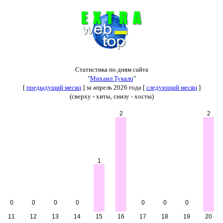
Статистика по дням сайта
"
Михаил Тукало
"
[
предыдущий месяц
] за апрель 2026 года [
следующий месяц
]
(сверху - хиты, снизу - хосты)
2
2
1
0
0
0
0
0
0
0
11
12
13
14
15
16
17
18
19
20