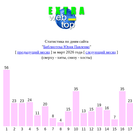
Статистика по дням сайта
"
Библиотека Юрия Павленко
"
[
предыдущий месяц
] за март 2026 года [
следующий месяц
]
(сверху - хиты, снизу - хосты)
56
35
35
24
23
23
23
20
19
16
15
15
13
11
8
7
4
1
2
3
4
5
6
7
8
9
10
11
12
13
14
15
16
17