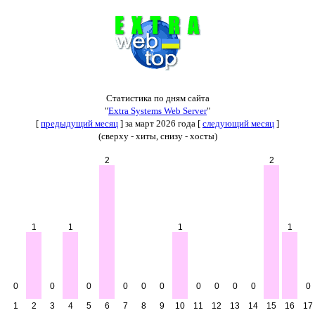
Статистика по дням сайта
"
Extra Systems Web Server
"
[
предыдущий месяц
] за март 2026 года [
следующий месяц
]
(сверху - хиты, снизу - хосты)
2
2
1
1
1
1
0
0
0
0
0
0
0
0
0
0
0
1
2
3
4
5
6
7
8
9
10
11
12
13
14
15
16
17