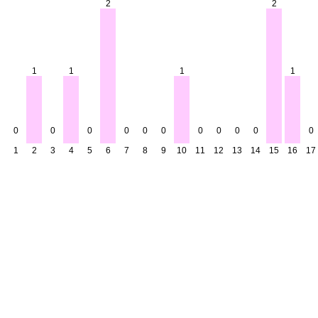
2
2
1
1
1
1
0
0
0
0
0
0
0
0
0
0
0
1
2
3
4
5
6
7
8
9
10
11
12
13
14
15
16
17