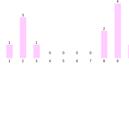
4
3
2
1
1
0
0
0
0
1
2
3
4
5
6
7
8
9