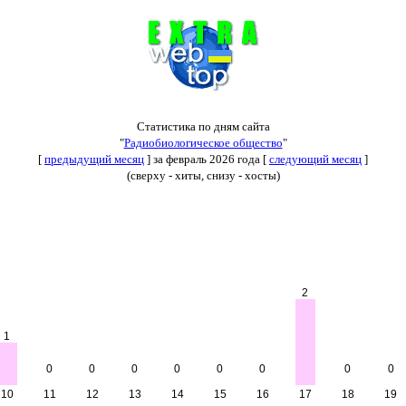
Статистика по дням сайта
"
Радиобиологическое общество
"
[
предыдущий месяц
] за февраль 2026 года [
следующий месяц
]
(сверху - хиты, снизу - хосты)
2
1
0
0
0
0
0
0
0
0
10
11
12
13
14
15
16
17
18
19