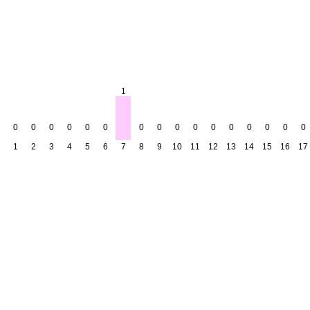
1
0
0
0
0
0
0
0
0
0
0
0
0
0
0
0
0
1
2
3
4
5
6
7
8
9
10
11
12
13
14
15
16
17