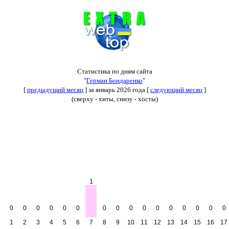
Статистика по дням сайта
"
Герман Бондаренко
"
[
предыдущий месяц
] за январь 2026 года [
следующий месяц
]
(сверху - хиты, снизу - хосты)
1
0
0
0
0
0
0
0
0
0
0
0
0
0
0
0
0
1
2
3
4
5
6
7
8
9
10
11
12
13
14
15
16
17