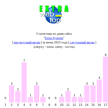
Статистика по дням сайта
"
Extra Systems
"
[
предыдущий месяц
] за июнь 2025 года [
следующий месяц
]
(сверху - хиты, снизу - хосты)
8
7
4
3
3
3
3
2
2
1
1
1
1
1
0
0
0
1
2
3
4
5
6
7
8
9
10
11
12
13
14
15
16
17