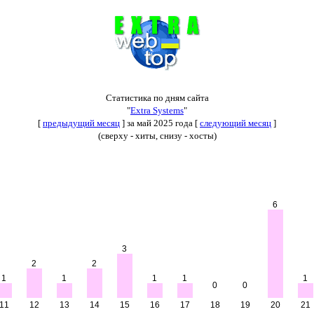
Статистика по дням сайта
"
Extra Systems
"
[
предыдущий месяц
] за май 2025 года [
следующий месяц
]
(сверху - хиты, снизу - хосты)
6
3
2
2
1
1
1
1
1
0
0
11
12
13
14
15
16
17
18
19
20
21