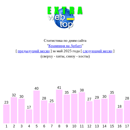
Статистика по дням сайта
"
Крамниця на Арбаті
"
[
предыдущий месяц
] за май 2025 года [
следующий месяц
]
(сверху - хиты, снизу - хосты)
41
40
38
36
35
35
32
30
30
29
28
28
27
25
23
18
17
1
2
3
4
5
6
7
8
9
10
11
12
13
14
15
16
17