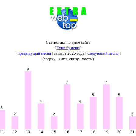
Статистика по дням сайта
"
Extra Systems
"
[
предыдущий месяц
] за март 2025 года [
следующий месяц
]
(сверху - хиты, снизу - хосты)
9
7
7
5
5
4
4
3
2
2
2
11
12
13
14
15
16
17
18
19
20
21