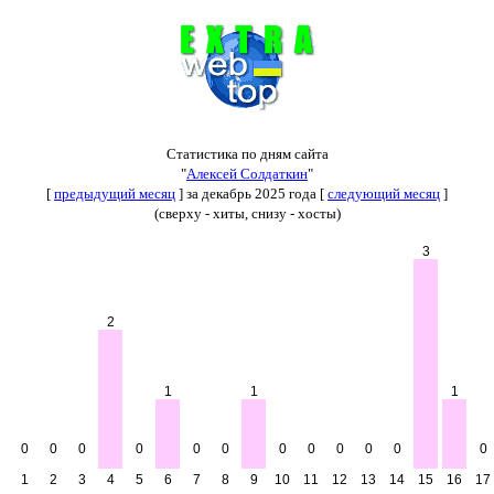
Статистика по дням сайта
"
Алексей Солдаткин
"
[
предыдущий месяц
] за декабрь 2025 года [
следующий месяц
]
(сверху - хиты, снизу - хосты)
3
2
1
1
1
0
0
0
0
0
0
0
0
0
0
0
0
1
2
3
4
5
6
7
8
9
10
11
12
13
14
15
16
17