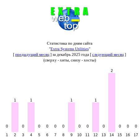
Статистика по дням сайта
"
Extra Systems Utilities
"
[
предыдущий месяц
] за декабрь 2025 года [
следующий месяц
]
(сверху - хиты, снизу - хосты)
2
1
1
1
1
0
0
0
0
0
0
0
0
0
0
0
0
1
2
3
4
5
6
7
8
9
10
11
12
13
14
15
16
17