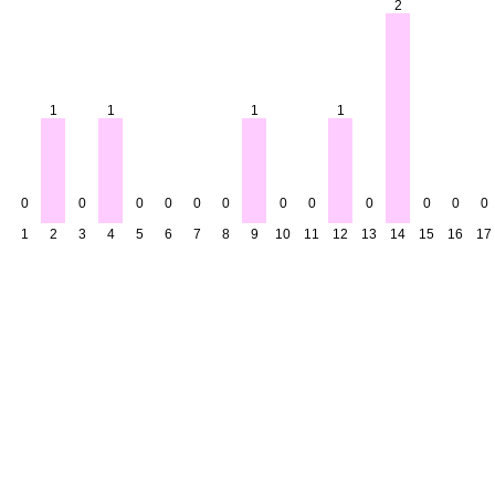
2
1
1
1
1
0
0
0
0
0
0
0
0
0
0
0
0
1
2
3
4
5
6
7
8
9
10
11
12
13
14
15
16
17