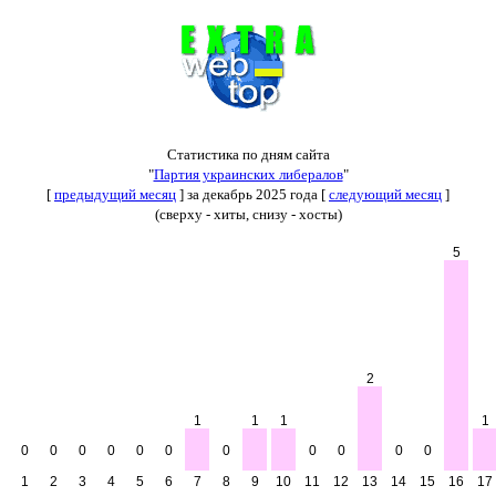
Статистика по дням сайта
"
Партия украинских либералов
"
[
предыдущий месяц
] за декабрь 2025 года [
следующий месяц
]
(сверху - хиты, снизу - хосты)
5
2
1
1
1
1
0
0
0
0
0
0
0
0
0
0
0
1
2
3
4
5
6
7
8
9
10
11
12
13
14
15
16
17