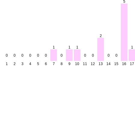
5
2
1
1
1
1
0
0
0
0
0
0
0
0
0
0
0
1
2
3
4
5
6
7
8
9
10
11
12
13
14
15
16
17