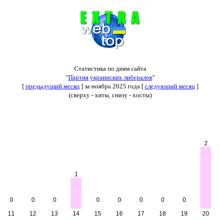
Статистика по дням сайта
"
Партия украинских либералов
"
[
предыдущий месяц
] за ноябрь 2025 года [
следующий месяц
]
(сверху - хиты, снизу - хосты)
2
1
0
0
0
0
0
0
0
0
11
12
13
14
15
16
17
18
19
20