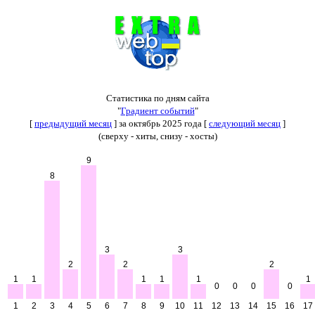
Статистика по дням сайта
"
Градиент событий
"
[
предыдущий месяц
] за октябрь 2025 года [
следующий месяц
]
(сверху - хиты, снизу - хосты)
9
8
3
3
2
2
2
1
1
1
1
1
1
0
0
0
0
1
2
3
4
5
6
7
8
9
10
11
12
13
14
15
16
17