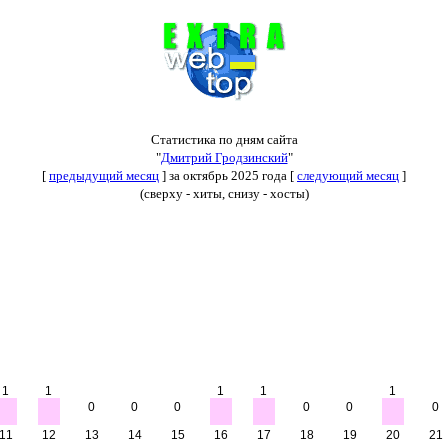
Статистика по дням сайта
"
Дмитрий Гродзинский
"
[
предыдущий месяц
] за октябрь 2025 года [
следующий месяц
]
(сверху - хиты, снизу - хосты)
1
1
1
1
1
0
0
0
0
0
0
11
12
13
14
15
16
17
18
19
20
21