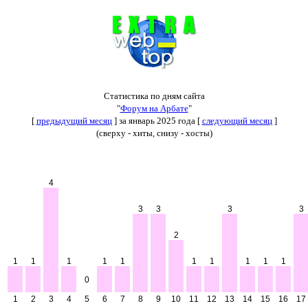
Статистика по дням сайта
"
Форум на Арбате
"
[
предыдущий месяц
] за январь 2025 года [
следующий месяц
]
(сверху - хиты, снизу - хосты)
4
3
3
3
3
2
1
1
1
1
1
1
1
1
1
1
0
1
2
3
4
5
6
7
8
9
10
11
12
13
14
15
16
17