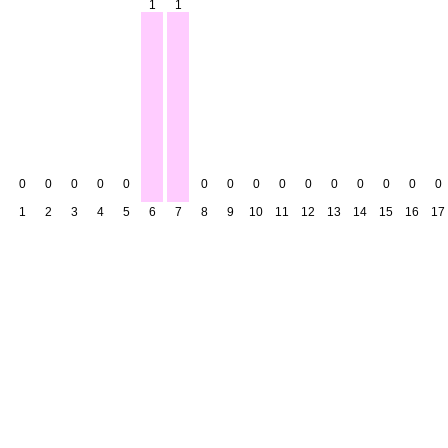
1
1
0
0
0
0
0
0
0
0
0
0
0
0
0
0
0
1
2
3
4
5
6
7
8
9
10
11
12
13
14
15
16
17