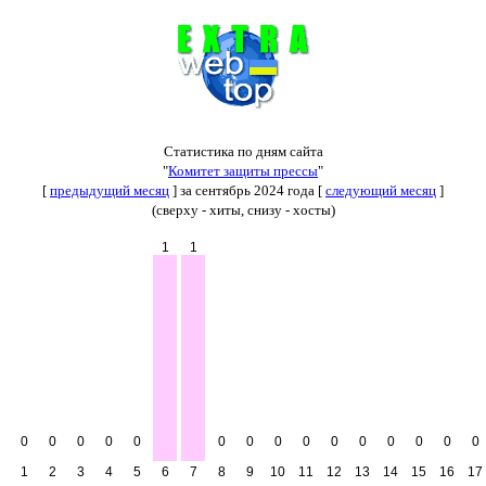
Статистика по дням сайта
"
Комитет защиты прессы
"
[
предыдущий месяц
] за сентябрь 2024 года [
следующий месяц
]
(сверху - хиты, снизу - хосты)
1
1
0
0
0
0
0
0
0
0
0
0
0
0
0
0
0
1
2
3
4
5
6
7
8
9
10
11
12
13
14
15
16
17