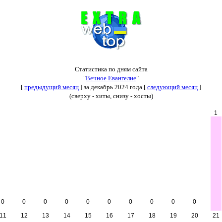
Статистика по дням сайта
"
Вечное Евангелие
"
[
предыдущий месяц
] за декабрь 2024 года [
следующий месяц
]
(сверху - хиты, снизу - хосты)
1
0
0
0
0
0
0
0
0
0
0
11
12
13
14
15
16
17
18
19
20
21