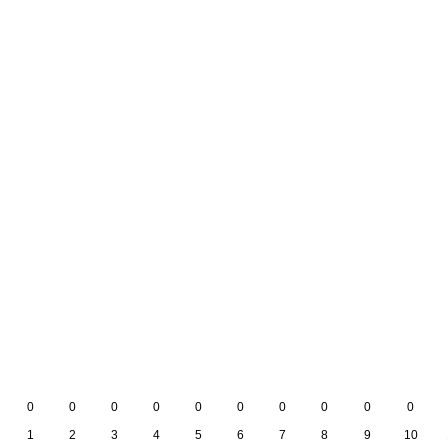
0
0
0
0
0
0
0
0
0
0
1
2
3
4
5
6
7
8
9
10